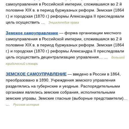
самоуправления в Российской империи, сложившаяся во 2 й
половине XIX в. в период буржуазных реформ. Земская (1864
г.) и городская (1870 г.) реформы Александра II преследовали
цель осуществить …
Энциклопедия права
Земское самоуправление
— форма организации местного
самоуправления в Российской империи, сложившаяся во 2 й
половине XIX в. в период буржуазных реформ. Земская (1864
г.) и городская (1870 г.) реформы Александра II преследовали
цель осуществить децентрализацию управления… …
Большой
юридический словарь
ЗЕМСКОЕ САМОУПРАВЛЕНИЕ
— введено в России в 1864,
преобразовано в 1890. Учреждения земского управления
разделялись на губернские и уездные. Распорядительными
органами являлись земские собрания, исполнительными
земские управы. Земские гласные (выборные представители)…
…
Русская история