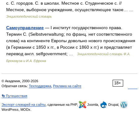
с. С. городов. С. в школах. Местное с. Студенческое с. //
Местное, выборное учреждение, осуществляющее такое… …
Энциклопедический словарь
Самоуправление
— I институт государственного права.
Термин С. (Selbstverwaltung; по франц. нет соответственного
слова) на континенте Европы довольно нового происхождения
(в Германии с 1850 х гг., в России с 1860 х гг.) и представляет
перевод англ. selfgovernment; …
Энциклопедический словарь Ф.А.
Брокгауза и И.А. Ефрона
© Академик, 2000-2026
18+
Обратная связь:
Техподдержка
,
Реклама на сайте
👣 Путешествия
Экспорт словарей на сайты
, сделанные на PHP,
Joomla,
Drupal,
WordPress, MODx.