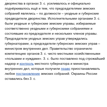
дворянства в органах 3. с. усиливалось и официально
подчёркивалось ещё и тем, что председателями земских
собраний являлись – по должности – уездные и губернские
предводители дворянства. Исполнительными органами 3. с.
были уездные и губернские земские управы, избираемые
соответственно уездными и губернскими собраниями и
состоявшие из председателя и нескольких членов управы.
Председатели уездных земских управ утверждались
губернаторами, а председатели губернских земских управ –
министром внутренних дел. Правительство ограничило
компетенцию органов 3. с. чисто местными хозяйственными
«пользами и нуждами». 3. с. было поставлено под строжайший
надзор и
контроль
местного губернатора и министра
внутренних дел, которые получили
право
приостанавливать
любое
постановление
земских собраний. Окраины России
оставались без 3. с.