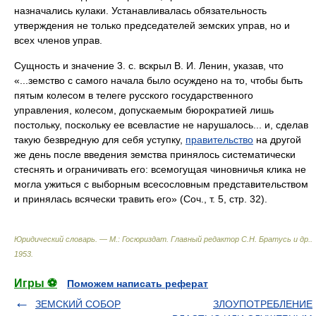
назначались кулаки. Устанавливалась обязательность
утверждения не только председателей земских управ, но и
всех членов управ.
Сущность и значение 3. с. вскрыл В. И. Ленин, указав, что
«...земство с самого начала было осуждено на то, чтобы быть
пятым колесом в телеге русского государственного
управления, колесом, допускаемым бюрократией лишь
постольку, поскольку ее всевластие не нарушалось... и, сделав
такую безвредную для себя уступку,
правительство
на другой
же день после введения земства принялось систематически
стеснять и ограничивать его: всемогущая чиновничья клика не
могла ужиться с выборным всесословным представительством
и принялась всячески травить его» (Соч., т. 5, стр. 32).
Юридический словарь. — М.: Госюриздат
.
Главный редактор С.Н. Братусь и др.
.
1953
.
Игры ⚽
Поможем написать реферат
ЗЕМСКИЙ СОБОР
ЗЛОУПОТРЕБЛЕНИЕ