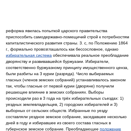
реформа явилась попыткой царского правительства
приспособить самодержавно-помещичий строй к потребностям
капиталистического развития страны. 3. с, по Положению 1864
г., формально провозглашалось как бессословное, однако
избирательная система
обеспечивала реальное преобладание
дворянству и развивавшейся буржуазии. Избиратели,
соответственно буржуазному принципу имущественного ценза,
были разбиты на 3 курии (разряда). Число выбираемых
гласных (членов земских собраний) устанавливалось законом
так, чтобы гласные от первой курии (дворяне) получили
решающее влияние в земских собраниях. Выборы
происходили раз в 3 года на трёх избирательных съездах: 1)
уездных землевладельцев, 2) городских избирателей и 3)
выборных от сельских обществ. Избранные по уезду
составляли уездное земское собрание, заседавшее несколько
дней в году и избиравшее из своего состава гласных в
губернское земское собрание. Преобладающее
положение